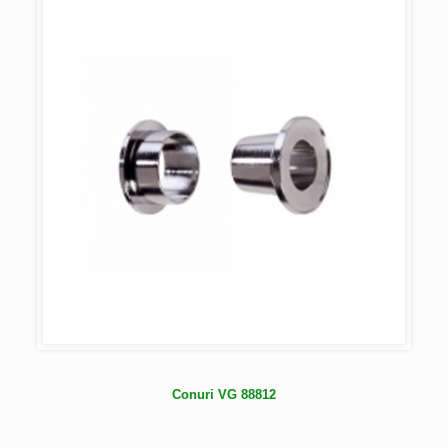
Conuri VG 88812