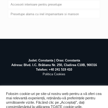
Accesorii interioare pentru presetupe
Presetupe alama cu inel impamantare si manson
Judet: Constanta | Oras: Constanta
Adresa: Blvd. I.C. Brătianu Nr. 250, Cladirea C10B, 900316
Telefon: +40 241 519 410
Politica Cookies
Folosim cookie-uri pe site-ul nostru web pentru a vă oferi cea
mai relevantă experiență, reținându-vă preferințele pentru
următoarele vizite. Făcând clic pe „Acceptați”, dați
©
2026 Atex Marine / Realizat de
Pascal Mihai
SEO &
consimțământul la utilizarea TOATE cookie-urile.