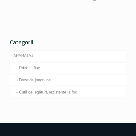
Categorii
APARATAJ
Prize si fise
Doze de jonctiune
Cutii de legătură rezistente la foc