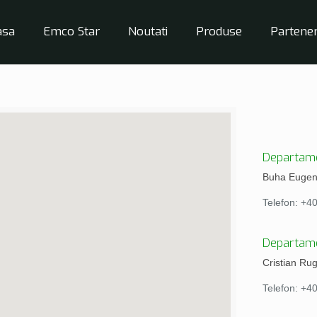
asa
Emco Star
Noutati
Produse
Partener
Departame
Buha Eugen 
Telefon: +4
Departame
Cristian Ru
Telefon: +4