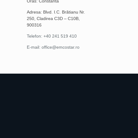
Oras: Constanta
Adresa: Blvd. I.C. Brătianu Nr.
250, Cladirea C3D – C10B,
900316
Telefon: +40 241 519 410
E-mail: office@emcostar.ro