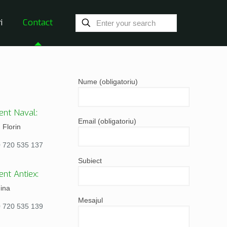
i
Contact
Nume (obligatoriu)
nt Naval:
Email (obligatoriu)
Florin
0 720 535 137
Subiect
nt Antiex:
gina
Mesajul
0 720 535 139