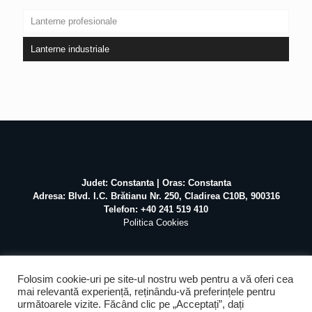
Lanterne profesionale
Lanterne industriale
Judet: Constanta | Oras: Constanta
Adresa: Blvd. I.C. Brătianu Nr. 250, Cladirea C10B, 900316
Telefon: +40 241 519 410
Politica Cookies
Folosim cookie-uri pe site-ul nostru web pentru a vă oferi cea
mai relevantă experiență, reținându-vă preferințele pentru
următoarele vizite. Făcând clic pe „Acceptați”, dați