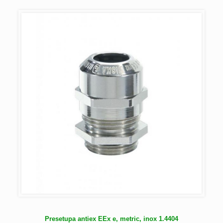
Presetupa antiex EEx e, metric, inox 1.4404