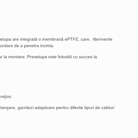
 Presetupa are integrată o membrană ePTFE, care, litermente
urdare de a penetra incinta.
tar la montare. Presetupa este folosită cu succes la
reţios.
nşare, garnituri adaptoare pentru diferite tipuri de cabluri