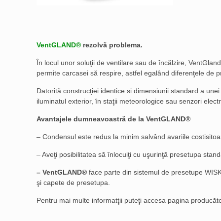
VentGLAND®
rezolvă problema.
În locul unor soluţii de ventilare sau de încălzire, VentGl
permite carcasei să respire, astfel egalând diferenţele de 
Datorită construcţiei identice si dimensiunii standard a une
iluminatul exterior, în staţii meteorologice sau senzori elect
Avantajele dumneavoastră de la VentGLAND®
– Condensul este redus la minim salvând avariile costisitoare
– Aveţi posibilitatea să înlocuiţi cu uşurinţă presetupa sta
– VentGLAND®
face parte din sistemul de presetupe WISKA 
şi capete de presetupa.
Pentru mai multe informatţii puteţi accesa pagina producăt