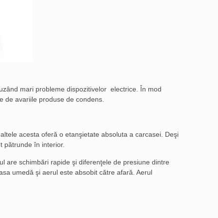
uzând mari probleme dispozitivelor electrice. În mod
tate de avariile produse de condens.
 altele acesta oferă o etanşietate absoluta a carcasei. Deşi
t pătrunde în interior.
ul are schimbări rapide şi diferenţele de presiune dintre
asa umedă şi aerul este absobit către afară. Aerul