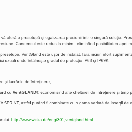
and vă oferă o presetupă şi egalizarea presiunii într-o singură soluţie.
presiune. Condensul este redus la minim, eliminând posibilitatea apei m
i presetupe, VentGland este uşor de instalat, fără niciun efort suplimen
rici uzuali unde întâlneşte gradul de protecţie IP68 şi IP69K.
 şi lucrările de întreţinere;
ndard cu
VentGLAND
® economisind alte cheltuieli de întreţinere şi timp p
SPRINT, astfel putând fi combinate cu o gama variată de inserţii de eta
orului:
http://www.wiska.de/eng/301,ventgland.html