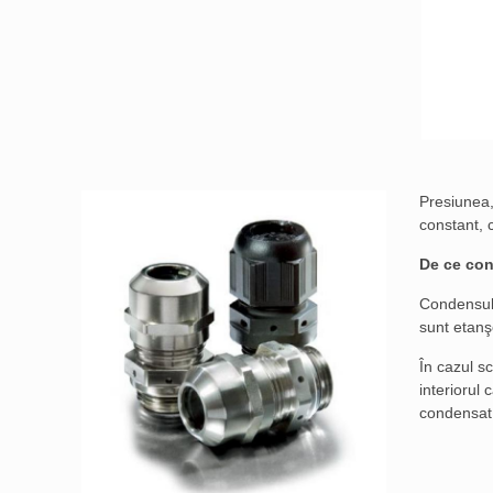
Presiunea,
constant, c
De ce co
Condensul 
sunt etanşe
În cazul s
interiorul
condensat ş