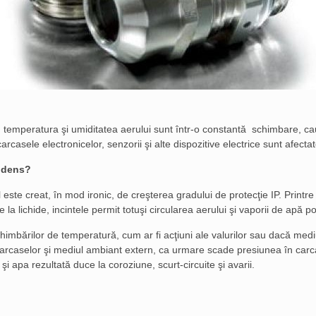
 temperatura şi umiditatea aerului sunt într-o constantă schimbare, ca
arcasele electronicelor, senzorii şi alte dispozitive electrice sunt afec
ndens
?
este creat, în mod ironic, de creşterea gradului de protecţie IP. Printre
 la lichide, incintele permit totuşi circularea aerului şi vaporii de apă po
chimbărilor de temperatură, cum ar fi acţiuni ale valurilor sau dacă medi
 carcaselor şi mediul ambiant extern, ca urmare scade presiunea în carc
i apa rezultată duce la coroziune, scurt-circuite şi avarii.