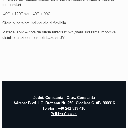
temperaturi
-40C + 120C sau -40C + 90C.
Ofera o instalare individuala si flexibila.
Material solid – fibra de sticla ranforsat pvc,ofera siguranta impotriva
uleiulilor,acizi,combustibili,baze si UV.
Judet: Constanta | Oras: Constanta
Adresa: Blvd. I.C. Brătianu Nr. 250, Cladirea C10B, 900316
Telefon: +40 241 519 410
Politica Cookies