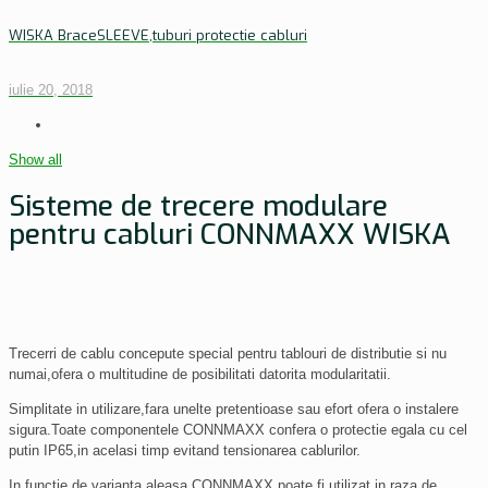
WISKA BraceSLEEVE,tuburi protectie cabluri
iulie 20, 2018
Show all
Sisteme de trecere modulare
pentru cabluri CONNMAXX WISKA
Trecerri de cablu concepute special pentru tablouri de distributie si nu
numai,ofera o multitudine de posibilitati datorita modularitatii.
Simplitate in utilizare,fara unelte pretentioase sau efort ofera o instalere
sigura.Toate componentele CONNMAXX confera o protectie egala cu cel
putin IP65,in acelasi timp evitand tensionarea cablurilor.
In functie de varianta aleasa CONNMAXX poate fi utilizat in raza de