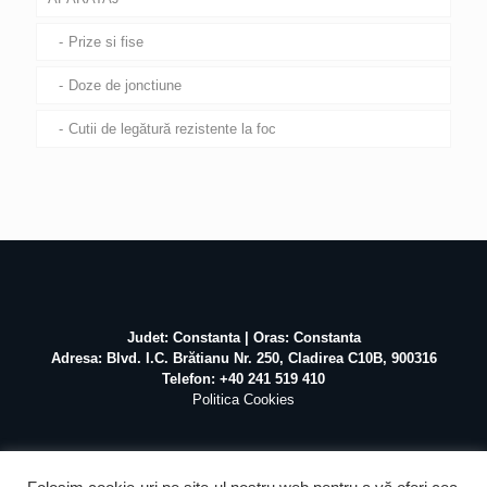
Prize si fise
Doze de jonctiune
Cutii de legătură rezistente la foc
Judet: Constanta | Oras: Constanta
Adresa: Blvd. I.C. Brătianu Nr. 250, Cladirea C10B, 900316
Telefon: +40 241 519 410
Politica Cookies