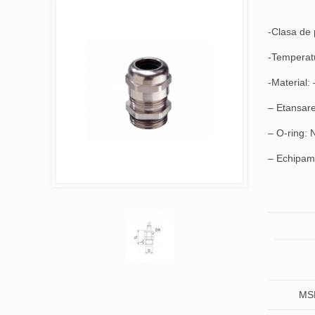
-Clasa de 
-Temperatu
-Material:
– Etansar
– O-ring:
– Echipame
MS