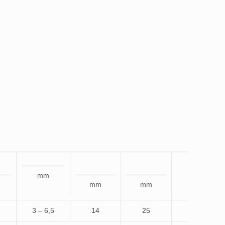
mm
mm
mm
3 – 6,5
14
25