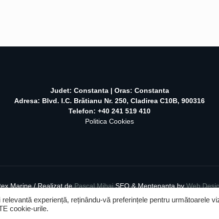
Judet: Constanta | Oras: Constanta
Adresa: Blvd. I.C. Brătianu Nr. 250, Cladirea C10B, 900316
Telefon: +40 241 519 410
Politica Cookies
tex Marine / Realizat de
Pascal Mihai
SEO & Mentenanta by
Web Desi
 relevantă experiență, reținându-vă preferințele pentru următoarele viz
TE cookie-urile.