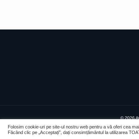
©
2026 A
Folosim cookie-uri pe site-ul nostru web pentru a vă oferi cea mai
Făcând clic pe „Acceptați”, dați consimțământul la utilizarea TOA