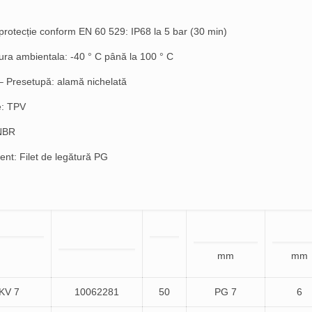
protecție conform EN 60 529: IP68 la 5 bar (30 min)
ra ambientala: -40 ° C până la 100 ° C
 – Presetupă: alamă nichelată
e: TPV
 NBR
nt: Filet de legătură PG
mm
mm
KV 7
10062281
50
PG 7
6