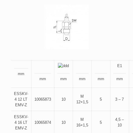
E1
mm
mm
mm
mm
mm
mm
ESSKV-
M
4 12 LT
10065873
10
5
3 – 7
12×1,5
EMV-Z
ESSKV-
M
4,5 –
4 16 LT
10065874
10
5
16×1,5
10
EMV-Z