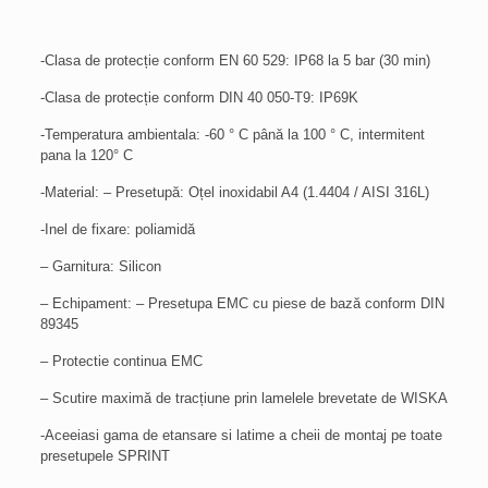
-Clasa de protecție conform EN 60 529: IP68 la 5 bar (30 min)
-Clasa de protecție conform DIN 40 050-T9: IP69K
-Temperatura ambientala: -60 ° C până la 100 ° C, intermitent
pana la 120° C
-Material: – Presetupă: Oțel inoxidabil A4 (1.4404 / AISI 316L)
-Inel de fixare: poliamidă
– Garnitura: Silicon
– Echipament: – Presetupa EMC cu piese de bază conform DIN
89345
– Protectie continua EMC
– Scutire maximă de tracțiune prin lamelele brevetate de WISKA
-Aceeiasi gama de etansare si latime a cheii de montaj pe toate
presetupele SPRINT