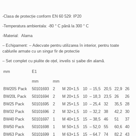
-Clasa de protecție conform EN 60 529: IP20
-Temperatura ambientala: -80 ° C până la 300 ° C
-Material: Alama
– Echipament: – Adecvate pentru utilizarea în interior, pentru toate
cablurile armate cu un singur fir de protectie
– Set complet cu piulite de oțel, invelis si șaibe din alamă.
mm
E1
mm
mm
BW20S Pack
50101693
2
M 20×1,5
10
– 15,5
20,5
22,9
26
BW20L Pack
50101694
2
M 20×1,5
10
– 18,3
23,5
26
26
BW25 Pack
50101695
2
M 25×1,5
10
– 25,4
32
35,5
28
BW32 Pack
50101696
2
M 32×1,5
10
– 32,2
38
42,2
30
BW40 Pack
50101697
1
M 40×1,5
15
– 38,5
46
51
37
BW50 Pack
50101698
1
M 50×1,5
15
– 52,0
55
60,6
40
BW63 Pack
50101699
1
M 63×1,5
15
– 64,7
74
82,2
43