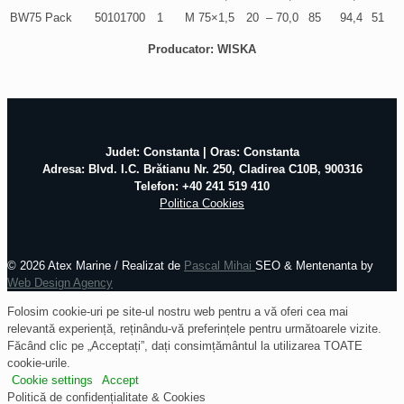
BW75 Pack
50101700
1
M 75×1,5
20
– 70,0
85
94,4
51
Producator: WISKA
Judet: Constanta | Oras: Constanta
Adresa: Blvd. I.C. Brătianu Nr. 250, Cladirea C10B, 900316
Telefon: +40 241 519 410
Politica Cookies
©
2026 Atex Marine / Realizat de
Pascal Mihai
SEO & Mentenanta by
Web Design Agency
Folosim cookie-uri pe site-ul nostru web pentru a vă oferi cea mai
relevantă experiență, reținându-vă preferințele pentru următoarele vizite.
Făcând clic pe „Acceptați”, dați consimțământul la utilizarea TOATE
cookie-urile.
Cookie settings
Accept
Politică de confidențialitate & Cookies