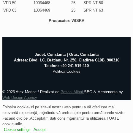
VFD 50
10064468
25
SPRINT 50
VFD 63
10064469
25
SPRINT 63
Producator: WISKA
Judet: Constanta | Oras: Constanta
Adresa: Blvd. I.C. Brătianu Nr. 250, Cladirea C10B, 900316
Telefon: +40 241 519 410
Politica Cookies
©
2026 Atex Marine / Realizat de
Pascal Mihai
SEO & Mentenanta by
Web Design Agency
Folosim cookie-uri pe site-ul nostru web pentru a vă oferi cea mai
relevantă experiență, reținându-vă preferințele pentru următoarele vizite.
Făcând clic pe „Acceptați”, dați consimțământul la utilizarea TOATE
cookie-urile.
Cookie settings
Accept