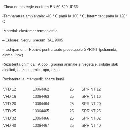
-Clasa de protecție conform EN 60 529: IP66
-Temperatura ambientala: -40 ° C până la 100 ° C, intermitent pana la 120°
C
-Material: elastomer termoplastic
– Culoare: Negru, precum RAL 9005
– Echipament: Potrivit pentru toate presetupele SPRINT (poliamidă,
alamă, inox)
Rezistență chimică: Alcool, grăsimi animale și vegetale, soluție slab
alcalină, acizi puternici, apa, ozon
Rezistenta la intemperii: foarte bună
VFD 12
10064462
25
SPRINT 12
VFD 16
10064463
25
SPRINT 16
VFD 20
10064464
25
SPRINT 20
VFD 25
10064465
25
SPRINT 25
VFD 32
10064466
25
SPRINT 32
VFD 40
10064467
25
SPRINT 40