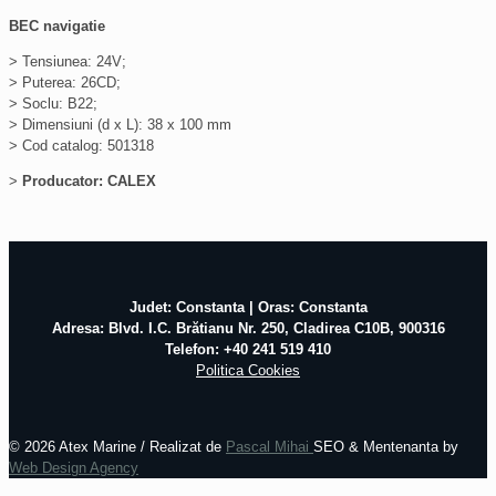
BEC navigatie
> Tensiunea: 24V;
> Puterea: 26CD;
> Soclu: B22;
> Dimensiuni (d x L): 38 x 100 mm
> Cod catalog: 501318
>
Producator: CALEX
Judet: Constanta | Oras: Constanta
Adresa: Blvd. I.C. Brătianu Nr. 250, Cladirea C10B, 900316
Telefon: +40 241 519 410
Politica Cookies
©
2026 Atex Marine / Realizat de
Pascal Mihai
SEO & Mentenanta by
Web Design Agency