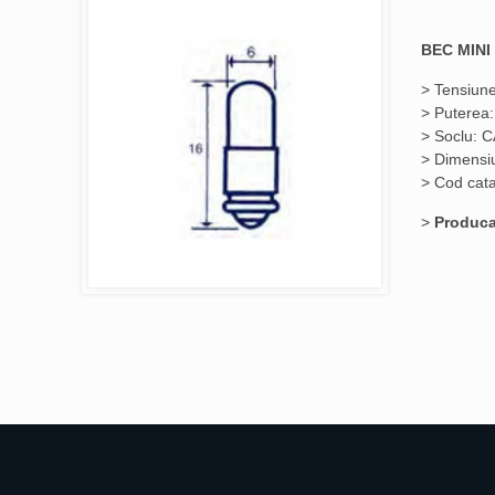
BEC MINI
> Tensiune
> Puterea
> Soclu: 
> Dimensiu
> Cod cat
>
Produca