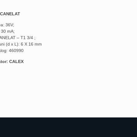
 CANELAT
a: 36V;
: 30 mA;
CANELAT – T1 3/4 ;
ni (d x L): 6 X 16 mm
alog: 460990
tor: CALEX