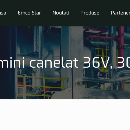
asa
Emco Star
Noutati
Produse
Partener
mini canelat 36V, 