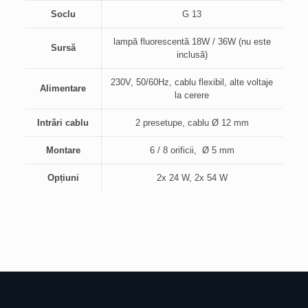
Soclu
G 13
lampă fluorescentă 18W / 36W (nu este
Sursă
inclusă)
230V, 50/60Hz, cablu flexibil, alte voltaje
Alimentare
la cerere
Intrări cablu
2 presetupe, cablu Ø 12 mm
Montare
6 / 8 orificii, Ø 5 mm
Opțiuni
2x 24 W, 2x 54 W