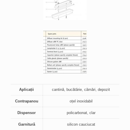
Aplicații
cantină, bucătărie, cămări, depozit
Contrapanou
oțel inoxidabil
Dispensor
policarbonat, clar
Garnitură
silicon cauciucat