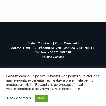
Judet: Constanta | Oras: Constanta
Adresa: Blvd. I.C. Brătianu Nr. 250, Cladirea C10B, 900316
Telefon: +40 241 519 410
Politica Cookies
Folosim cookie-uri pe site-ul nostru web pentru a vă oferi cea
mai relevantă experiență, reținându-vă preferințele pentru
următoarele vizite. Făcând clic pe „Acceptați”, dați
©
2026 Atex Marine / Realizat de
Pascal Mihai
SEO &
consimțământul la utilizarea TOATE cookie-urile.
Mentenanta by
Web Design Agency
Cookie settings
Accept