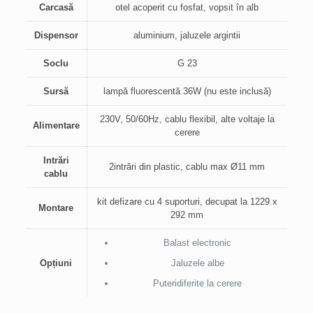
Carcasă
otel acoperit cu fosfat, vopsit în alb
Dispensor
aluminium, jaluzele argintii
Soclu
G 23
Sursă
lampă fluorescentă 36W (nu este inclusă)
230V, 50/60Hz, cablu flexibil, alte voltaje la
Alimentare
cerere
Intrări
2intrări din plastic, cablu max Ø11 mm
cablu
kit defizare cu 4 suporturi, decupat la 1229 x
Montare
292 mm
Balast electronic
Opțiuni
Jaluzele albe
Puteridiferite la cerere