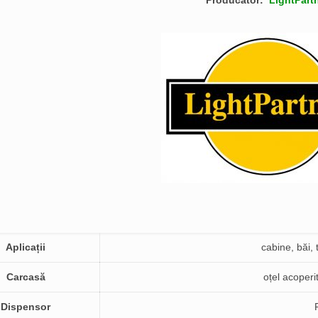
Producator:
LightPart
Aplica
ții
cabine, băi,
Carcasă
oțel acoperit
Dispensor