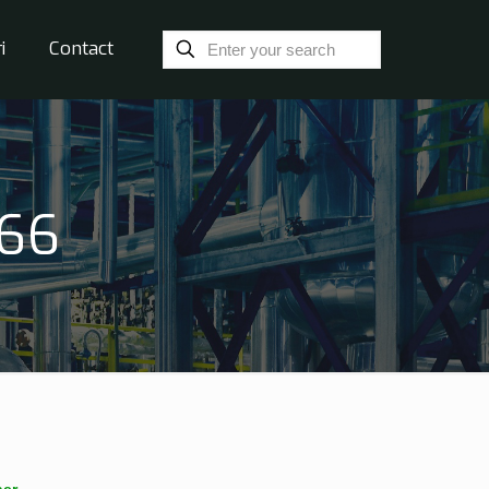
i
Contact
P66