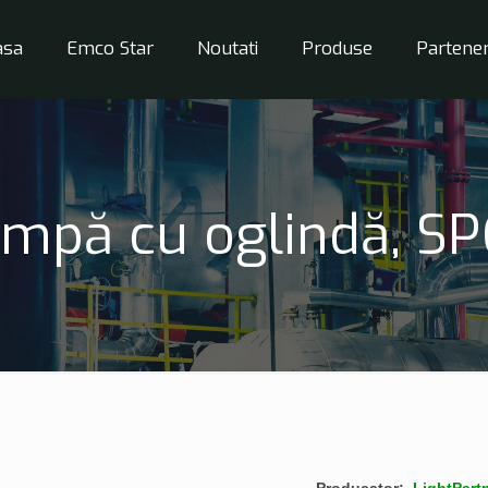
asa
Emco Star
Noutati
Produse
Partener
mpă cu oglindă, S