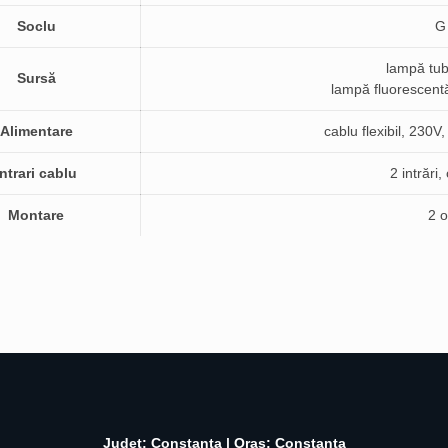
Soclu
G
lampă tub
Sursă
lampă fluorescent
Alimentare
cablu flexibil, 230V
Intrari cablu
2 intrăr
Montare
2 o
Judet: Constanta | Oras: Constanta