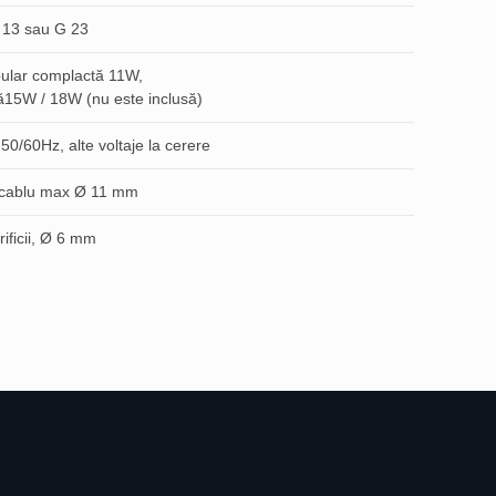
 13 sau G 23
ular complactă 11W,
ă15W / 18W (nu este inclusă)
, 50/60Hz, alte voltaje la cerere
i, cablu max Ø 11 mm
rificii, Ø 6 mm