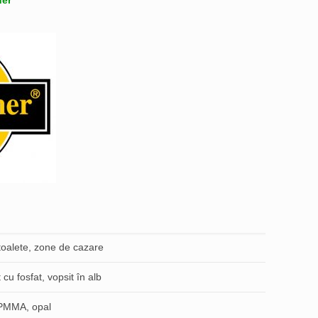
ner
 toalete, zone de cazare
 cu fosfat, vopsit în alb
PMMA, opal