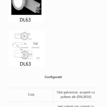
Configuratii
Oțel galvanizat, acoperit cu
Corp
pulbere alb (RAL9016)
Inel colorat sau cromat cu