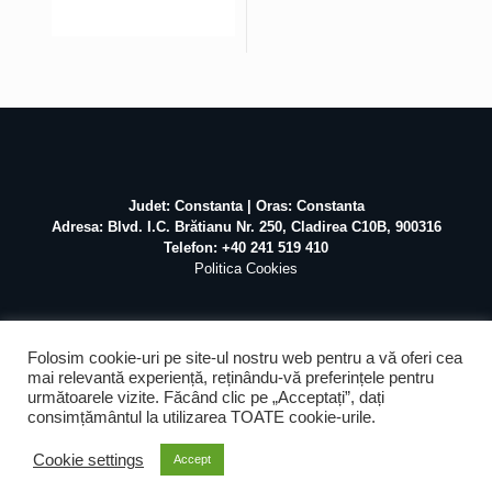
Judet: Constanta | Oras: Constanta
Adresa: Blvd. I.C. Brătianu Nr. 250, Cladirea C10B, 900316
Telefon: +40 241 519 410
Politica Cookies
Folosim cookie-uri pe site-ul nostru web pentru a vă oferi cea
mai relevantă experiență, reținându-vă preferințele pentru
următoarele vizite. Făcând clic pe „Acceptați”, dați
©
2026 Atex Marine / Realizat de
Pascal Mihai
SEO &
consimțământul la utilizarea TOATE cookie-urile.
Mentenanta by
Web Design Agency
Cookie settings
Accept