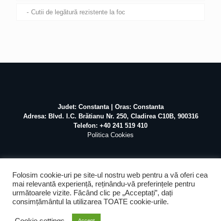
Cutii de legătură rezistente la foc
Judet: Constanta | Oras: Constanta
Adresa: Blvd. I.C. Brătianu Nr. 250, Cladirea C10B, 900316
Telefon: +40 241 519 410
Politica Cookies
Folosim cookie-uri pe site-ul nostru web pentru a vă oferi cea
mai relevantă experiență, reținându-vă preferințele pentru
următoarele vizite. Făcând clic pe „Acceptați”, dați
©
2026 Atex Marine / Realizat de
Pascal Mihai
SEO &
consimțământul la utilizarea TOATE cookie-urile.
Mentenanta by
Web Design Agency
Cookie settings
Accept