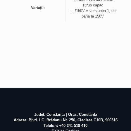
șurub capac
Variații:
-…/150V = versiunea 1, de
până la 150V
Judet: Constanta | Oras: Constanta
Adresa: Blvd. I.C. Brătianu Nr. 250, Cladirea C10B, 900316
Telefon: +40 241 519 410