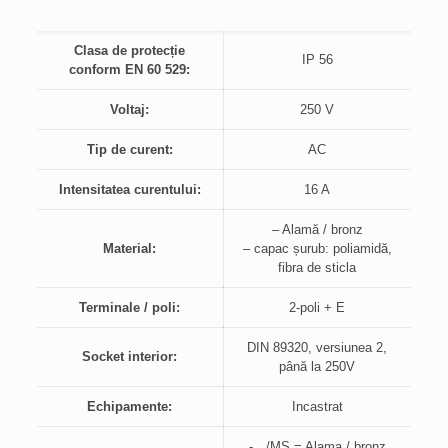
Clasa de protecție
IP 56
conform EN 60 529:
Voltaj:
250 V
Tip de curent:
AC
Intensitatea curentului:
16 A
– Alamă / bronz
Material:
– capac șurub: poliamidă,
fibra de sticla
Terminale / poli:
2-poli + E
DIN 89320, versiunea 2,
Socket interior:
până la 250V
Echipamente:
Incastrat
-…/MS = Alama / bronz