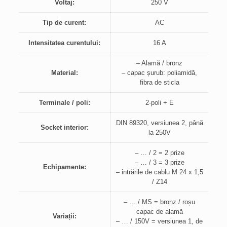
Voltaj:
250 V
Tip de curent:
AC
Intensitatea curentului:
16 A
– Alamă / bronz
Material:
– capac șurub: poliamidă,
fibra de sticla
Terminale / poli:
2-poli + E
DIN 89320, versiunea 2, până
Socket interior:
la 250V
– … / 2 = 2 prize
– … / 3 = 3 prize
Echipamente:
– intrările de cablu M 24 x 1,5
/ Z14
– … / MS = bronz / roșu
capac de alamă
Variații:
– … / 150V = versiunea 1, de