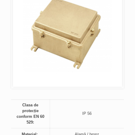
Clasa de
protecție
IP 56
conform EN 60
529:
Material:
Alamă / bronz