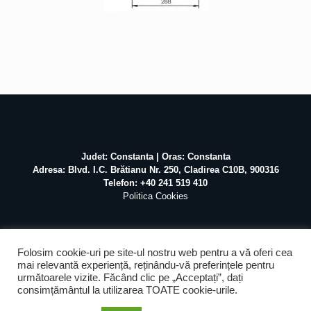
Judet: Constanta | Oras: Constanta
Adresa: Blvd. I.C. Brătianu Nr. 250, Cladirea C10B, 900316
Telefon: +40 241 519 410
Politica Cookies
Folosim cookie-uri pe site-ul nostru web pentru a vă oferi cea
mai relevantă experiență, reținându-vă preferințele pentru
următoarele vizite. Făcând clic pe „Acceptați”, dați
©
2026 Atex Marine / Realizat de
Pascal Mihai
SEO &
consimțământul la utilizarea TOATE cookie-urile.
Mentenanta by
Web Design Agency