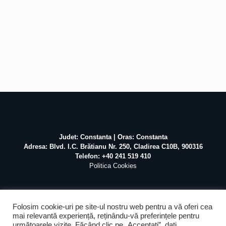
Judet: Constanta | Oras: Constanta
Adresa: Blvd. I.C. Brătianu Nr. 250, Cladirea C10B, 900316
Telefon: +40 241 519 410
Politica Cookies
Folosim cookie-uri pe site-ul nostru web pentru a vă oferi cea
mai relevantă experiență, reținându-vă preferințele pentru
următoarele vizite. Făcând clic pe „Acceptați”, dați