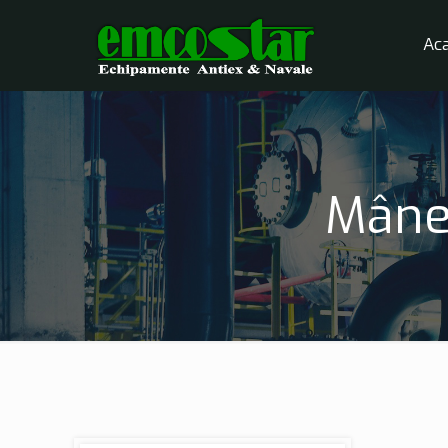
Ac
Mâne