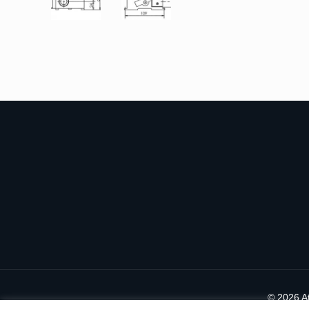
©
2026 A