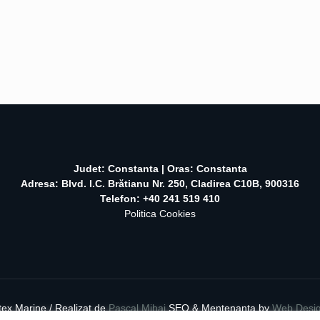
Judet: Constanta | Oras: Constanta
Adresa: Blvd. I.C. Brătianu Nr. 250, Cladirea C10B, 900316
Telefon: +40 241 519 410
Politica Cookies
tex Marine / Realizat de
Pascal Mihai
SEO & Mentenanta by
Web Desi