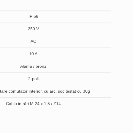
IP 56
250 V
AC
10 A
Alamă / bronz
2-poli
tare comutator interior, cu arc, șoc testat cu 30g
Cablu intrări M 24 x 1,5 / Z14