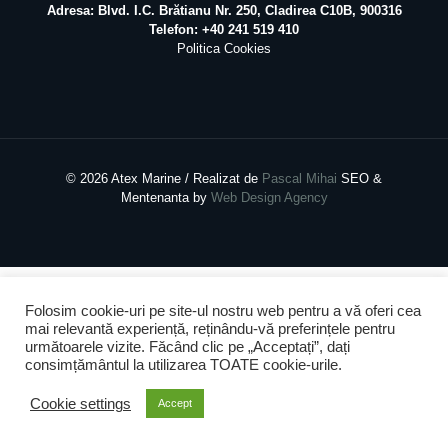
Adresa: Blvd. I.C. Brătianu Nr. 250, Cladirea C10B, 900316
Telefon: +40 241 519 410
Politica Cookies
©
2026 Atex Marine / Realizat de
Pascal Mihai
SEO &
Mentenanta by
Web Design Agency
Folosim cookie-uri pe site-ul nostru web pentru a vă oferi cea
mai relevantă experiență, reținându-vă preferințele pentru
următoarele vizite. Făcând clic pe „Acceptați”, dați
consimțământul la utilizarea TOATE cookie-urile.
Cookie settings
Accept