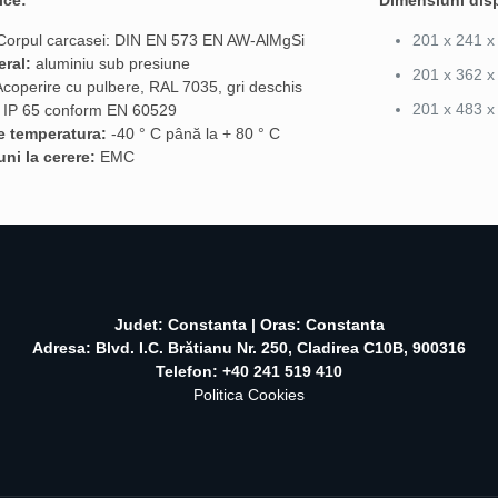
ice:
Dimensiuni disp
orpul carcasei: DIN EN 573 EN AW-AlMgSi
201 x 241 x
eral:
aluminiu sub presiune
201 x 362 x
coperire cu pulbere, RAL 7035, gri deschis
201 x 483 x
IP 65 conform EN 60529
de temperatura:
-40 ° C până la + 80 ° C
uni la cerere:
EMC
Judet: Constanta | Oras: Constanta
Adresa: Blvd. I.C. Brătianu Nr. 250, Cladirea C10B, 900316
Telefon: +40 241 519 410
Politica Cookies