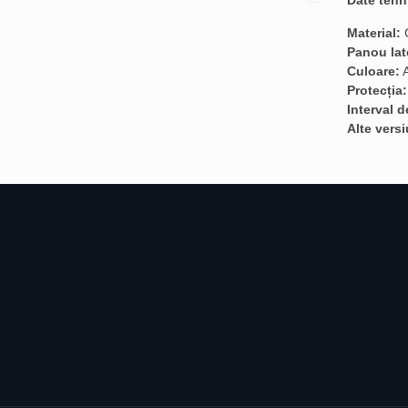
Date tehn
Material:
C
Panou lat
Culoare:
A
Protecția:
Interval 
Alte versi