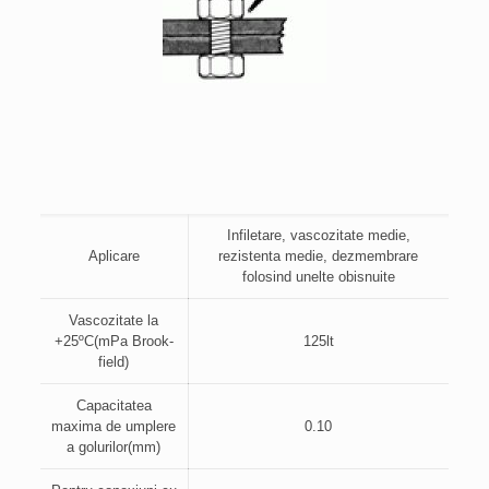
Infiletare, vascozitate medie,
Aplicare
rezistenta medie, dezmembrare
folosind unelte obisnuite
Vascozitate la
+25ºC(mPa Brook-
125lt
field)
Capacitatea
maxima de umplere
0.10
a golurilor(mm)