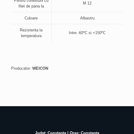
Pentru conexiuni cu
M 12
filet de pana la
Culoare
Albastru
Rezistenta la
Intre -60ºC si +150ºC
temperatura
Producator:
WEICON
Judet: Constanta | Oras: Constanta