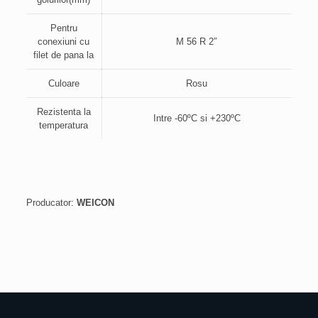
Pentru
conexiuni cu
M 56 R 2″
filet de pana la
Culoare
Rosu
Rezistenta la
Intre -60ºC si +230ºC
temperatura
Producator:
WEICON