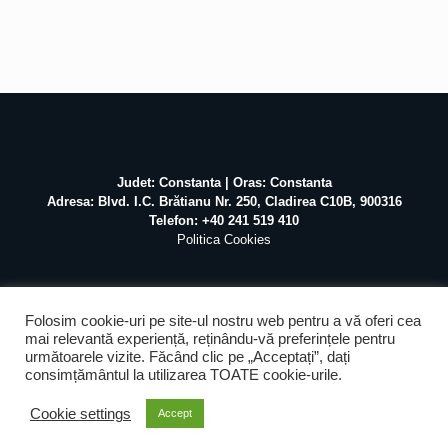
Judet: Constanta | Oras: Constanta
Adresa: Blvd. I.C. Brătianu Nr. 250, Cladirea C10B, 900316
Telefon: +40 241 519 410
Politica Cookies
Folosim cookie-uri pe site-ul nostru web pentru a vă oferi cea
mai relevantă experiență, reținându-vă preferințele pentru
următoarele vizite. Făcând clic pe „Acceptați”, dați
©
2026 Atex Marine / Realizat de
Pascal Mihai
SEO &
consimțământul la utilizarea TOATE cookie-urile.
Mentenanta by
Web Design Agency
Cookie settings
Accept