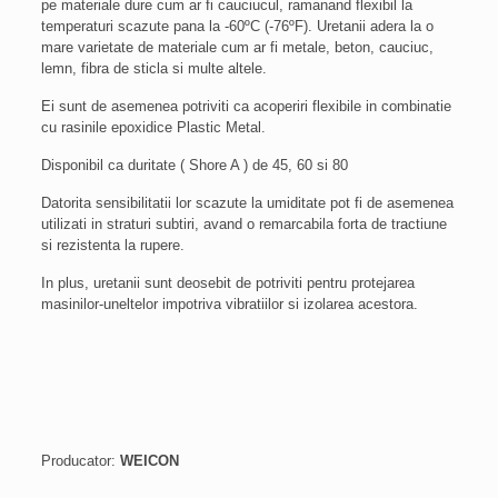
pe materiale dure cum ar fi cauciucul, ramanand flexibil la
temperaturi scazute pana la -60ºC (-76ºF). Uretanii adera la o
mare varietate de materiale cum ar fi metale, beton, cauciuc,
lemn, fibra de sticla si multe altele.
Ei sunt de asemenea potriviti ca acoperiri flexibile in combinatie
cu rasinile epoxidice Plastic Metal.
Disponibil ca duritate ( Shore A ) de 45, 60 si 80
Datorita sensibilitatii lor scazute la umiditate pot fi de asemenea
utilizati in straturi subtiri, avand o remarcabila forta de tractiune
si rezistenta la rupere.
In plus, uretanii sunt deosebit de potriviti pentru protejarea
masinilor-uneltelor impotriva vibratiilor si izolarea acestora.
Producator:
WEICON