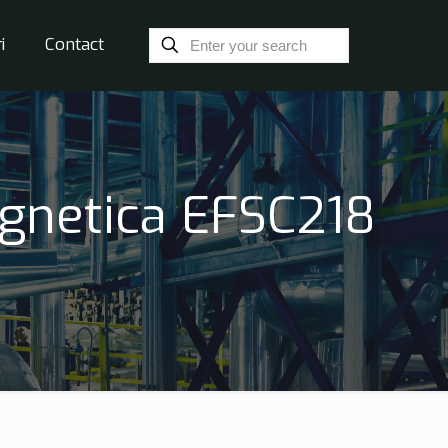
i
Contact
agnetica EFSC218