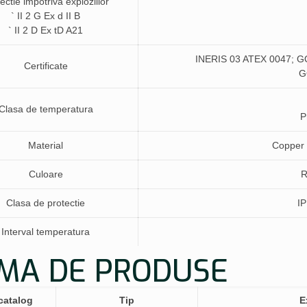
ectie impotriva exploziilor
`
II 2 G Ex d II B
`
II 2 D Ex tD A21
INERIS 03 ATEX 0047
Certificate
G
Clasa de temperatura
P
Material
Copper 
Culoare
R
Clasa de protectie
IP
Interval temperatura
MA DE PRODUSE
catalog
Tip
E