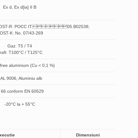
Ex d, Ex d[ia] II B
; GOST-R: POCC IT.05.B02538;
OST-K: No. 07/43-269
Gaz: T5 / T4
raft: T100°C / T125°C
free aluminium (Cu < 0,1 %)
AL 9006, Aluminiu alb
 66 conform EN 60529
-20°C la + 55°C
xecutie
Dimensiuni