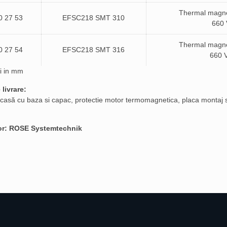
Thermal magnet
0 27 53
EFSC218 SMT 310
660 
Thermal magnet
0 27 54
EFSC218 SMT 316
660 V
i in mm
 livrare:
casă cu baza si capac, protectie motor termomagnetica, placa montaj
or: ROSE Systemtechnik