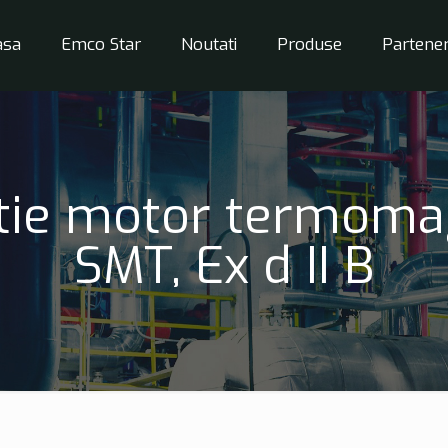
asa
Emco Star
Noutati
Produse
Partener
ctie motor termom
SMT, Ex d II B