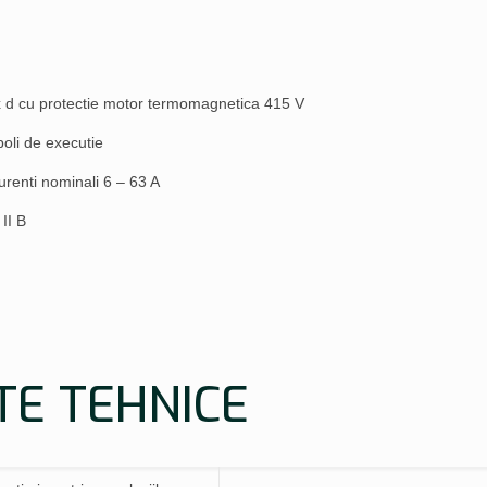
x d cu protectie motor termomagnetica 415 V
poli de executie
urenti nominali 6 – 63 A
II B
TE TEHNICE