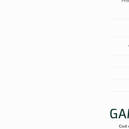
Prot
GA
Cod 