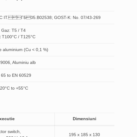
CC IT.ГБ05.B02538; GOST-K: No. 07/43-269
Gaz: T5 / T4
t T100°C / T125°C
e aluminium (Cu < 0,1 %)
9006, Aluminiu alb
 65 to EN 60529
-20°C to +55°C
xecutie
Dimensiuni
tor switch,
195 x 185 x 130