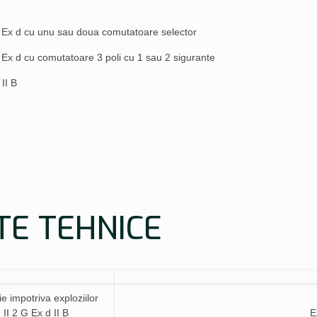
 Ex d cu unu sau doua comutatoare selector
Ex d cu comutatoare 3 poli cu 1 sau 2 sigurante
II B
TE TEHNICE
ie impotriva exploziilor
`
II 2 G Ex d II B
E