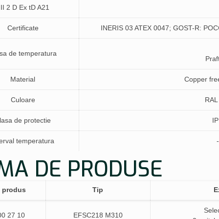
II 2 D Ex tD A21
Certificate
INERIS 03 ATEX 0047; GOST-R: PO
sa de temperatura
Praf
Material
Copper fre
Culoare
RAL 
lasa de protectie
IP
terval temperatura
MA DE PRODUSE
 produs
Tip
E
Selec
00 27 10
EFSC218 M310