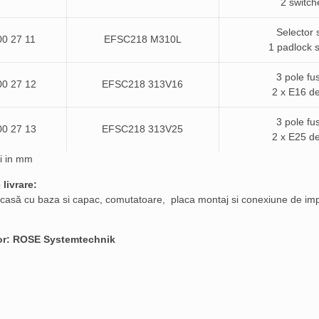
2 switch
Selector 
00 27 11
EFSC218 M310L
1 padlock s
3 pole fu
00 27 12
EFSC218 313V16
2 x E16 de
3 pole fu
00 27 13
EFSC218 313V25
2 x E25 de
i in mm
 livrare:
casă cu baza si capac, comutatoare, placa montaj si conexiune de i
or: ROSE Systemtechnik