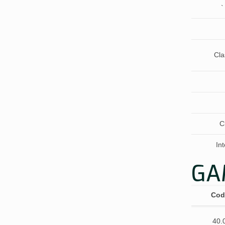
`
Cla
C
In
GA
Cod
40.