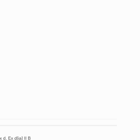
x d, Ex d[ia] II B