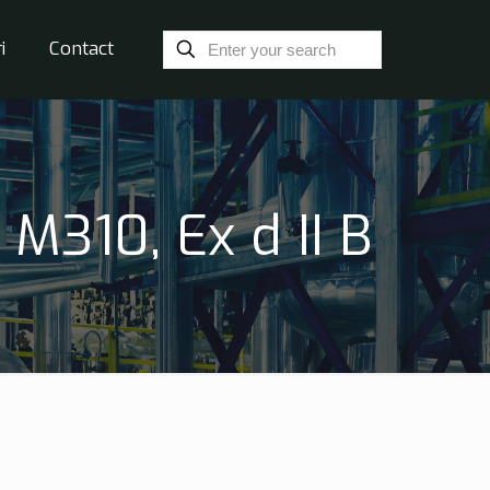
i
Contact
M310, Ex d II B