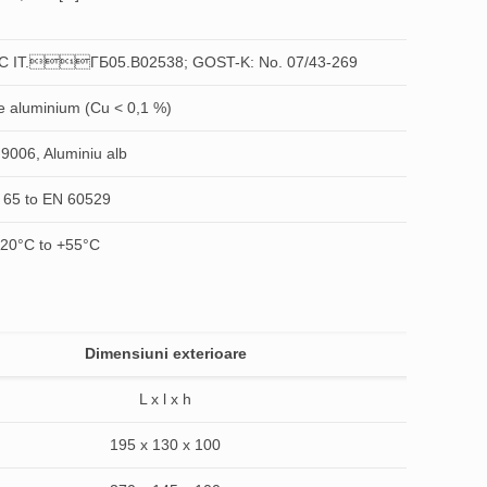
CC IT.ГБ05.B02538; GOST-K: No. 07/43-269
e aluminium (Cu < 0,1 %)
9006, Aluminiu alb
 65 to EN 60529
-20°C to +55°C
Dimensiuni exterioare
L x l x h
195 x 130 x 100