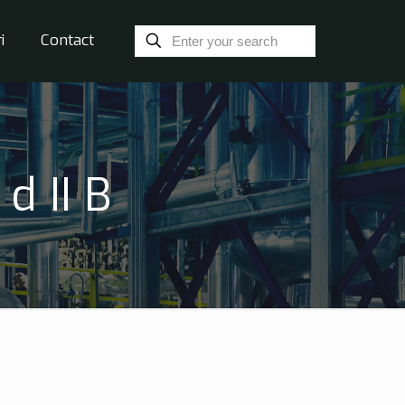
i
Contact
d II B