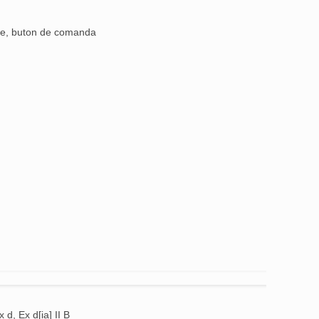
are, buton de comanda
x d, Ex d[ia] II B