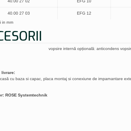
40.00 27 02
EFG 10
40.00 27 03
EFG 12
i in mm
CESORII
vopsire internă opțională: anticondens vopsi
 livrare:
casă cu baza si capac, placa montaj si conexiune de impamantare ext
or: ROSE Systemtechnik