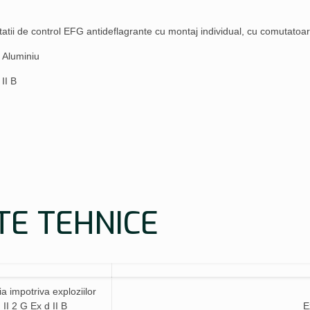
tatii de control EFG antideflagrante cu montaj individual, cu comutato
: Aluminiu
II B
TE TEHNICE
ia impotriva exploziilor
`
II 2 G Ex d II B
E