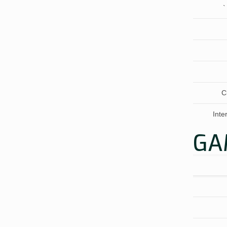
`
C
Inte
GA