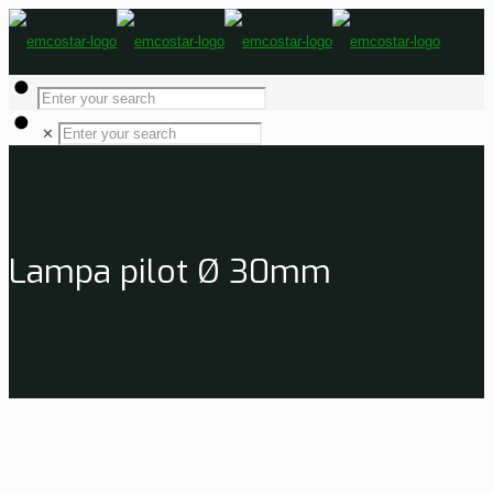
✕
Lampa pilot Ø 30mm