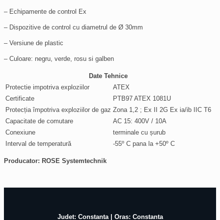
– Echipamente de control Ex
– Dispozitive de control cu diametrul de Ø 30mm
– Versiune de plastic
– Culoare: negru, verde, rosu si galben
Date Tehnice
Protectie impotriva exploziilor
ATEX
Certificate
PTB97 ATEX 1081U
Protecția împotriva exploziilor de gaz
Zona 1,2 ; Ex II 2G Ex ia/ib IIC T6
Capacitate de comutare
AC 15: 400V / 10A
Conexiune
terminale cu șurub
Interval de temperatură
-55º C pana la +50º C
Producator: ROSE Systemtechnik
Judet: Constanta | Oras: Constanta