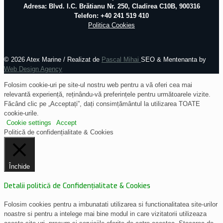
Adresa: Blvd. I.C. Brătianu Nr. 250, Cladirea C10B, 900316
Telefon: +40 241 519 410
Politica Cookies
©
2026 Atex Marine / Realizat de
Pascal Mihai
SEO & Mentenanta by
Web Design Agency
Folosim cookie-uri pe site-ul nostru web pentru a vă oferi cea mai
relevantă experiență, reținându-vă preferințele pentru următoarele vizite.
Făcând clic pe „Acceptați”, dați consimțământul la utilizarea TOATE
cookie-urile.
Cookie settings
Accept
Politică de confidențialitate & Cookies
Închide
Detalii politică de Confidențialitate & Cookies
Folosim cookies pentru a imbunatati utilizarea si functionalitatea site-urilor
noastre si pentru a intelege mai bine modul in care vizitatorii utilizeaza