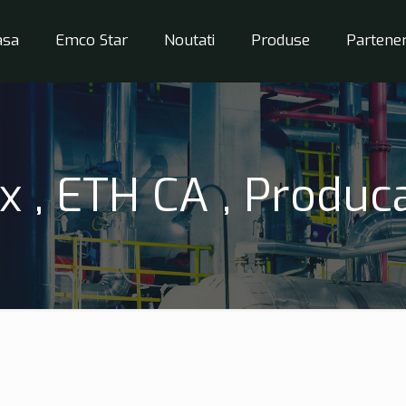
asa
Emco Star
Noutati
Produse
Partener
x , ETH CA , Produca