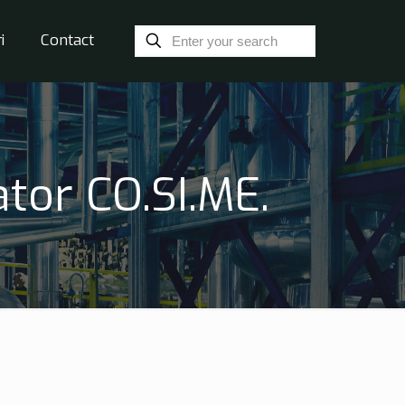
i
Contact
tor CO.SI.ME.