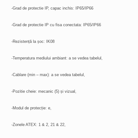
-Grad de protectie IP, capac inchis: IP65/IP66
-Grad de protectie IP cu fisa conectata: IP65/IP66
-Rezistență la șoc: IK08
-Temperatura mediului ambiant: a se vedea tabelul,
-Cablare (min – max): a se vedea tabelul,
-Pozitie cheie: mecanic (5) și vizual,
-Modul de protecție: e,
-Zonele ATEX: 1 & 2, 21 & 22,