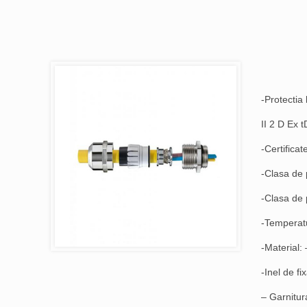
-Protectia 
II 2 D Ex 
-Certifica
-Clasa de 
-Clasa de 
-Temperatu
-Material:
-Inel de fi
– Garnitu