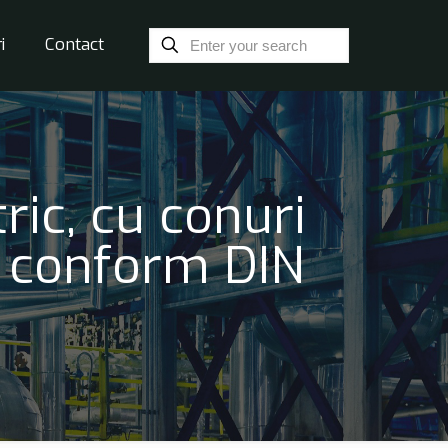
i
Contact
ic, cu conuri
a conform DIN