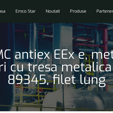
asa
Emco Star
Noutati
Produse
Partener
C antiex EEx e, metr
ri cu tresa metalic
89345, filet lung