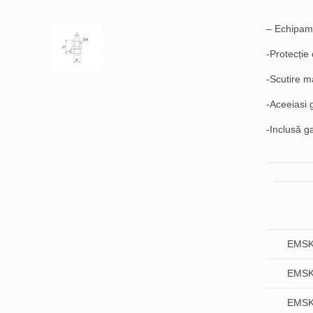
– Echipam
-Protecție
-Scutire m
-Aceeiasi 
-Inclusă ga
EMSK
EMSK
EMSK