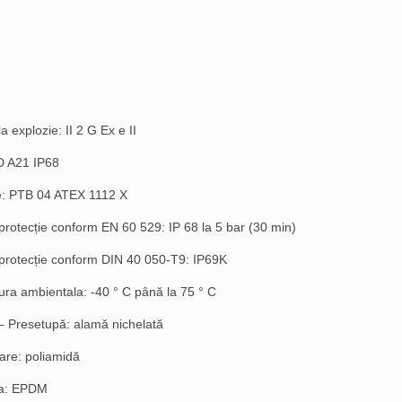
la explozie: II 2 G Ex e II
tD A21 IP68
te: PTB 04 ATEX 1112 X
protecție conform EN 60 529: IP 68 la 5 bar (30 min)
protecție conform DIN 40 050-T9: IP69K
ra ambientala: -40 ° C până la 75 ° C
 – Presetupă: alamă nichelată
xare: poliamidă
ra: EPDM