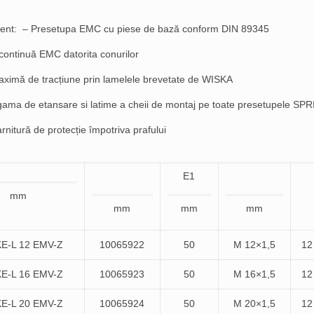
ent: – Presetupa EMC cu piese de bază conform DIN 89345
 continuă EMC datorita conurilor
aximă de tracțiune prin lamelele brevetate de WISKA
gama de etansare si latime a cheii de montaj pe toate presetupele SP
rnitură de protecție împotriva prafului
E1
mm
mm
mm
mm
E-L 12 EMV-Z
10065922
50
M 12×1,5
12
E-L 16 EMV-Z
10065923
50
M 16×1,5
12
E-L 20 EMV-Z
10065924
50
M 20×1,5
12