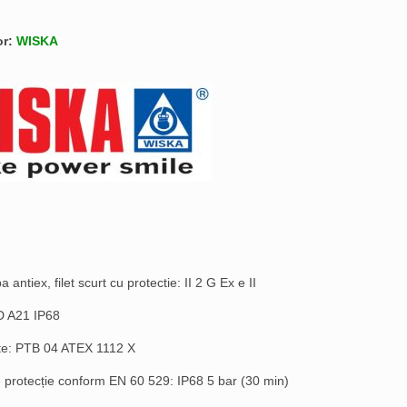
or:
WISKA
 antiex, filet scurt cu protectie: II 2 G Ex e II
tD A21 IP68
ate: PTB 04 ATEX 1112 X
 protecție conform EN 60 529: IP68 5 bar (30 min)