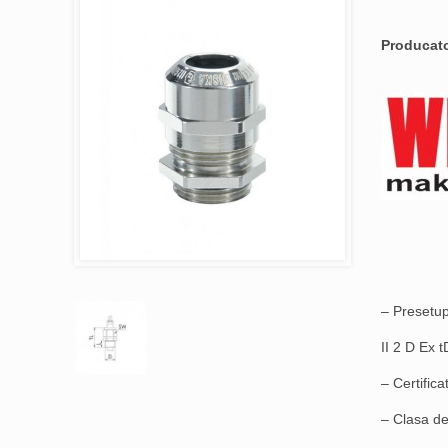
Producat
– Presetupa
II 2 D Ex 
– Certific
– Clasa de