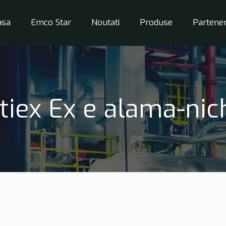
asa
Emco Star
Noutati
Produse
Partener
iex Ex e alama-nic