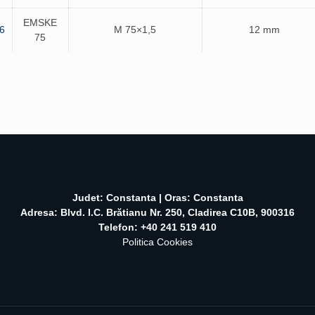
EMSKE
6
M 75×1,5
12 mm
75
Judet: Constanta | Oras: Constanta
Adresa: Blvd. I.C. Brătianu Nr. 250, Cladirea C10B, 900316
Telefon: +40 241 519 410
Politica Cookies