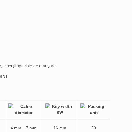
, inserții speciale de etanșare
PRINT
4 mm – 7 mm
16 mm
50