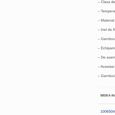
– Clasa de
– Temperat
– Material
– Inel de f
– Garnitu
– Echipame
– De aseme
– Aceeiasi
– Garnitură
WISKA-No
10065
04