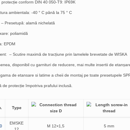
 protecție conform DIN 40 050-T9: IP69K
ura ambientala: -40 ° C până la 75 ° C
: – Presetupă: alamă nichelată
ixare: poliamidă
ra: EPDM
nt: – Scutire maximă de tracțiune prin lamelele brevetate de WISKA
nea, disponibil cu garnituri de reducere, mai multe insertii de etanșare
 gama de etansare si latime a cheii de montaj pe toate presetupele S
 de protecție împotriva prafului inclusă.
Type
.
EMSKE
0
M 12×1,5
5 mm
12