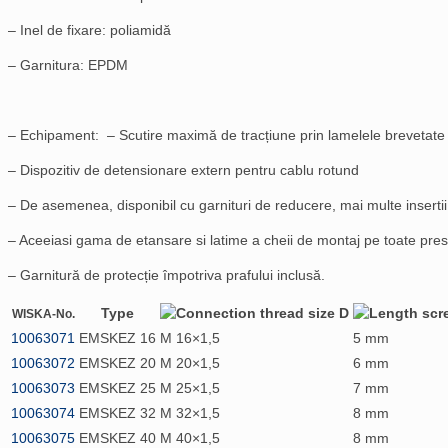
– Inel de fixare: poliamidă
– Garnitura: EPDM
– Echipament: – Scutire maximă de tracțiune prin lamelele brevetat
– Dispozitiv de detensionare extern pentru cablu rotund
– De asemenea, disponibil cu garnituri de reducere, mai multe insertii
– Aceeiasi gama de etansare si latime a cheii de montaj pe toate pr
– Garnitură de protecție împotriva prafului inclusă.
Type
WISKA-No.
1006
3071
EMSKEZ 16
M 16×1,5
5 mm
1006
3072
EMSKEZ 20
M 20×1,5
6 mm
10063
073
EMSKEZ 25
M 25×1,5
7 mm
1006307
4
EMSKEZ 32
M 32×1,5
8 mm
100630
75
EMSKEZ 40
M 40×1,5
8 mm