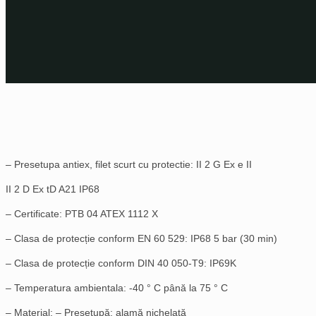
– Presetupa antiex, filet scurt cu protectie: II 2 G Ex e II
II 2 D Ex tD A21 IP68
– Certificate: PTB 04 ATEX 1112 X
– Clasa de protecție conform EN 60 529: IP68 5 bar (30 min)
– Clasa de protecție conform DIN 40 050-T9: IP69K
– Temperatura ambientala: -40 ° C până la 75 ° C
– Material: – Presetupă: alamă nichelată