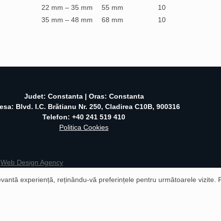
22 mm – 35 mm
55 mm
10
35 mm – 48 mm
68 mm
10
Judet: Constanta | Oras: Constanta
esa: Blvd. I.C. Brătianu Nr. 250, Cladirea C10B, 900316
Telefon: +40 241 519 410
Politica Cookies
y
Web Design Agency
evantă experiență, reținându-vă preferințele pentru următoarele vizite.