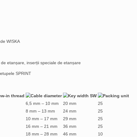
e de WISKA
 de etanșare, inserții speciale de etanșare
esetupele SPRINT
6,5 mm – 10 mm
20 mm
25
8 mm – 13 mm
24 mm
25
10 mm – 17 mm
29 mm
25
16 mm – 21 mm
36 mm
25
18 mm – 28 mm
46 mm
10