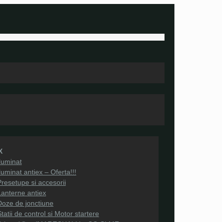
X
Iluminat
luminat antiex – Oferta!!!
Presetupe si accesorii
Lanterne antiex
Doze de jonctiune
tatii de control si Motor startere