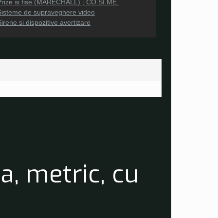
Prize si fise (MARECHALL) ; CO.SI.ME.
Sisteme de supraveghere video
irene si dispozitive avertizare
a, metric, cu