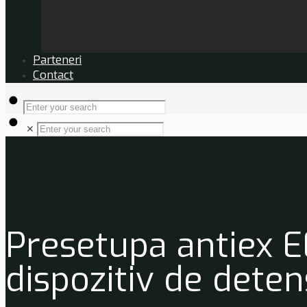
Parteneri
Contact
✕
Presetupa antiex E
dispozitiv de dete