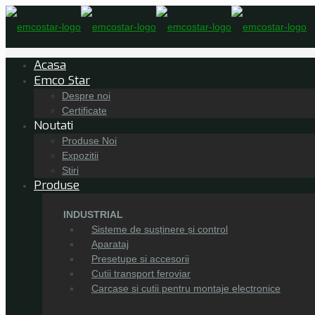
Acasa
Emco Star
Despre noi
Certificate
Noutati
Produse Noi
Expozitii
Stiri
Produse
INDUSTRIAL
Sisteme de susținere și control
Aparataj
Presetupe si accesorii
Cutii transport feroviar
Carcase si cutii pentru montaje electronice