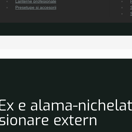
Lanterne profesionale
Presetupe si accesorii
S
Ex e alama-nichelat
nsionare extern