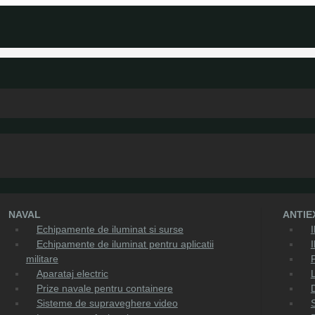
NAVAL
ANTIE
Echipamente de iluminat si surse
Echipamente de iluminat pentru aplicatii
I
militare
Aparataj electric
Prize navale pentru containere
Sisteme de supraveghere video
S