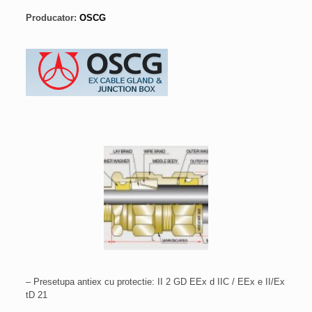
Producator:
OSC
G
– Presetupa antiex cu protectie: II 2 GD EEx d IIC / EEx e II/Ex
tD 21