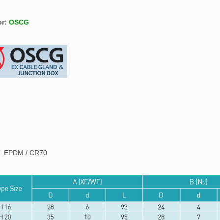
or:
OSCG
l : EPDM / CR70