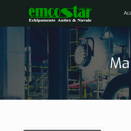
Ac
Ma