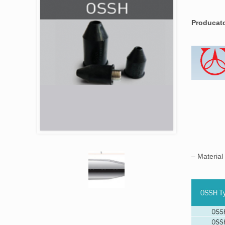
Producat
– Materia