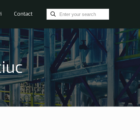
i
Contact
iuc