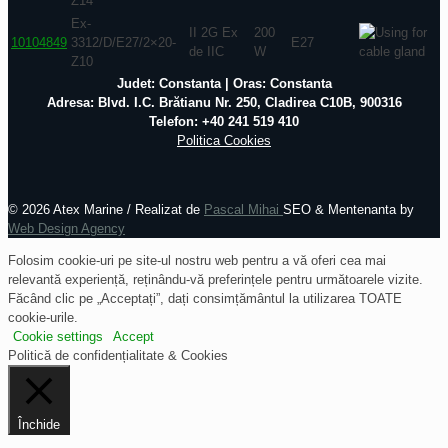
Z14
Ex-
II 2G Ex
200
10104849
3312/D/E27/2×20-
E27
de IIC
W
Z10
Judet: Constanta | Oras: Constanta
Adresa: Blvd. I.C. Brătianu Nr. 250, Cladirea C10B, 900316
Telefon: +40 241 519 410
Politica Cookies
©
2026 Atex Marine / Realizat de
Pascal Mihai
SEO & Mentenanta by
Web Design Agency
Folosim cookie-uri pe site-ul nostru web pentru a vă oferi cea mai
relevantă experiență, reținându-vă preferințele pentru următoarele vizite.
Făcând clic pe „Acceptați”, dați consimțământul la utilizarea TOATE
cookie-urile.
Cookie settings
Accept
Politică de confidențialitate & Cookies
Închide