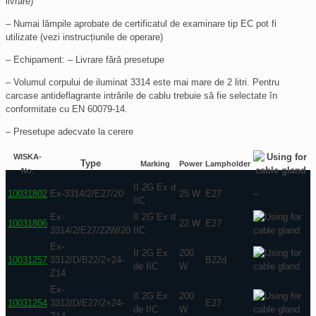
livrare)
– Numai lămpile aprobate de certificatul de examinare tip EC pot fi
utilizate (vezi instrucțiunile de operare)
– Echipament: – Livrare fără presetupe
– Volumul corpului de iluminat 3314 este mai mare de 2 litri. Pentru
carcase antideflagrante intrările de cablu trebuie să fie selectate în
conformitate cu EN 60079-14.
– Presetupe adecvate la cerere
WISKA-
Type
Marking
Power
Lampholder
No.
II 2G Ex d
10031802
Ex-3314/2/E27/20
25 W
E27
–
IIC
Ex-
II 2G Ex d
10031806
22 W
E27
3314/2/E27/22W/20
IIC
Ex-
II 2G Ex
200
10031257
3312/D/B22/2×24-
B22d
de IIC
W
Z14
Ex-
II 2G Ex
200
10031254
3312/D/E27/2×24-
E27
de IIC
W