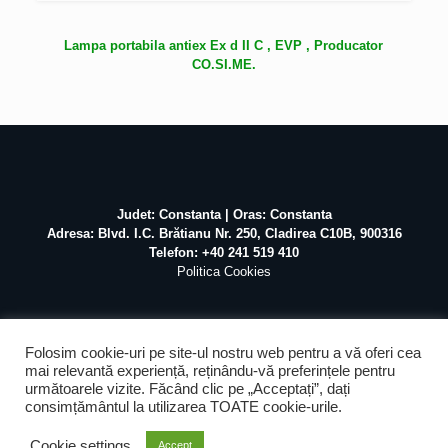
Lampa portabila antiex Ex d II C , EVP , Producator
CO.SI.ME.
Judet: Constanta | Oras: Constanta
Adresa: Blvd. I.C. Brătianu Nr. 250, Cladirea C10B, 900316
Telefon: +40 241 519 410
Politica Cookies
Folosim cookie-uri pe site-ul nostru web pentru a vă oferi cea
mai relevantă experiență, reținându-vă preferințele pentru
următoarele vizite. Făcând clic pe „Acceptați”, dați
©
2026 Atex Marine / Realizat de
Pascal Mihai
SEO &
consimțământul la utilizarea TOATE cookie-urile.
Mentenanta by
Web Design Agency
Cookie settings
Accept