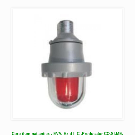
Corp iluminat antiex , EVA, Ex d II C ,Producator CO.SI.ME.