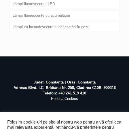
Lămpi fluorescente / LED
Lămpi fluorescente cu acumulatori
Lămpi cu incandescenta si descărcări în gaze
Judet: Constanta | Oras: Constanta
Adresa: Blvd. I.C. Brătianu Nr. 250, Cladirea C10B, 900316
Telefon: +40 241 519 410
Politica Cookies
Folosim cookie-uri pe site-ul nostru web pentru a vă oferi cea
mai relevantă experiență, reținându-vă preferințele pentru